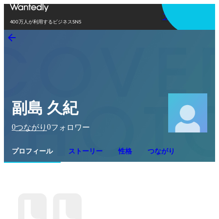
アプリを使う
400万人が利用するビジネスSNS
副島 久紀
0
0
つながり
フォロワー
プロフィール
ストーリー
性格
つながり