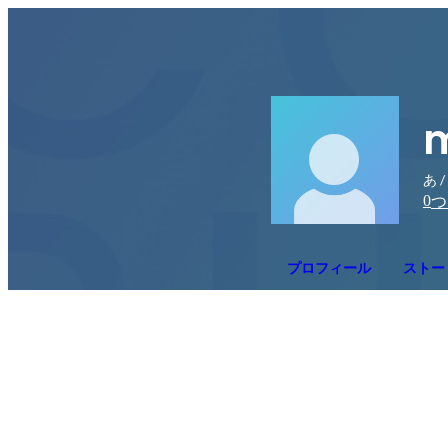
あ /
0
つ
プロフィール
ストー