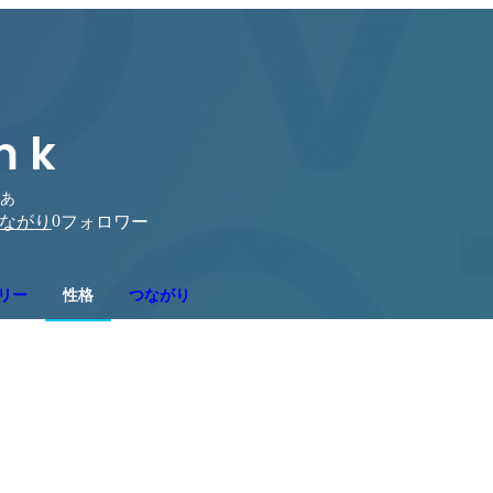
m k
 あ
0
ながり
フォロワー
リー
性格
つながり