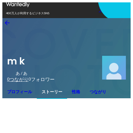
アプリを使う
400万人が利用するビジネスSNS
m k
あ / あ
0
0
つながり
フォロワー
プロフィール
ストーリー
性格
つながり