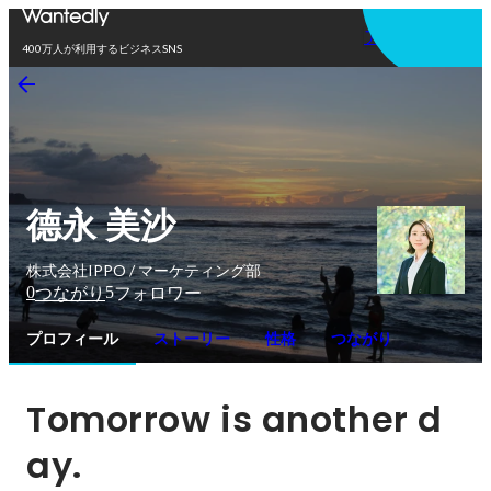
アプリを使う
400万人が利用するビジネスSNS
德永 美沙
株式会社IPPO / マーケティング部
0
5
つながり
フォロワー
プロフィール
ストーリー
性格
つながり
Tomorrow is another d
ay.