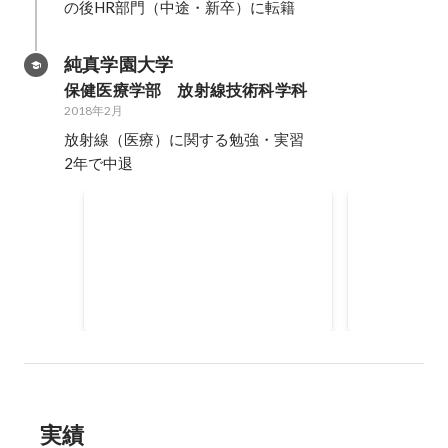
の後HR部門（中途・新卒）に転籍
純真学園大学
保健医療学部　放射線技術科学科
2018年2月
放射線（医療）に関する勉強・実習

2年で中退
学友会会長
学園実行委
学友会（生徒会的な）の管理・運
学園祭の実行
営
までのディレ
2017年4月
-
2018年2月
2017年1月
-
20
実績