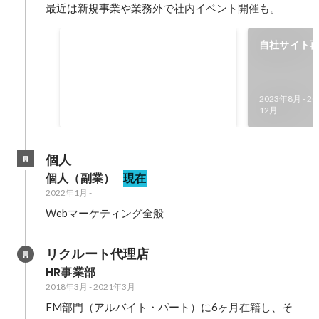
最近は新規事業や業務外で社内イベント開催も。
6期売上目標達成率
自社サイト
2023年2月
-
2024年1月
125
2023年8月
-
20
%
12月
個人
個人（副業）
現在
2022年1月
-
Webマーケティング全般
リクルート代理店
HR事業部
2018年3月
-
2021年3月
FM部門（アルバイト・パート）に6ヶ月在籍し、そ