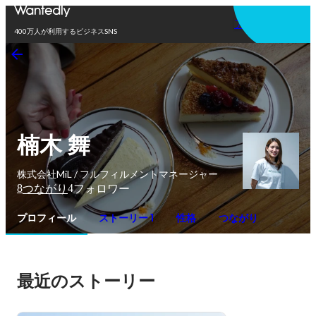
アプリを使う
400万人が利用するビジネスSNS
楠木 舞
株式会社MiL / フルフィルメントマネージャー
8
4
つながり
フォロワー
プロフィール
ストーリー 1
性格
つながり
最近のストーリー