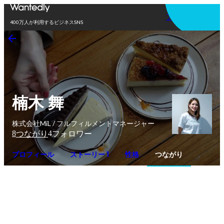
アプリを使う
400万人が利用するビジネスSNS
楠木 舞
株式会社MiL / フルフィルメントマネージャー
8
4
つながり
フォロワー
プロフィール
ストーリー 1
性格
つながり