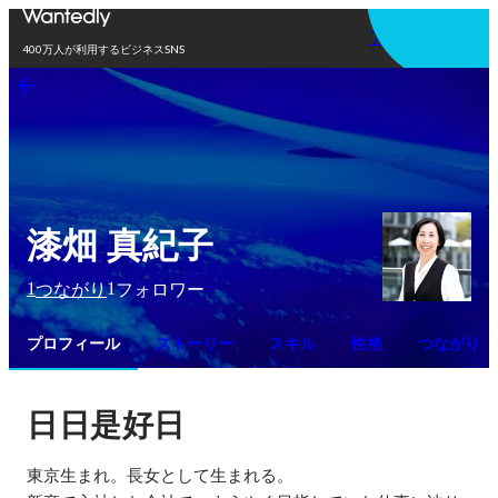
アプリを使う
400万人が利用するビジネスSNS
漆畑 真紀子
1
1
つながり
フォロワー
プロフィール
ストーリー
スキル
性格
つながり
日日是好日
東京生まれ。長女として生まれる。
