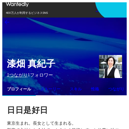
アプリを使う
400万人が利用するビジネスSNS
漆畑 真紀子
1
1
つながり
フォロワー
プロフィール
ストーリー
スキル
性格
つながり
日日是好日
東京生まれ。長女として生まれる。
