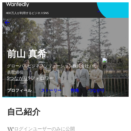
アプリを使う
400万人が利用するビジネスSNS
前山 真希
グローバルビジネスソリューション株式会社 / 代
表取締役
9
9
つながり
フォロワー
プロフィール
ストーリー
性格
つながり
自己紹介
ログインユーザーのみに公開