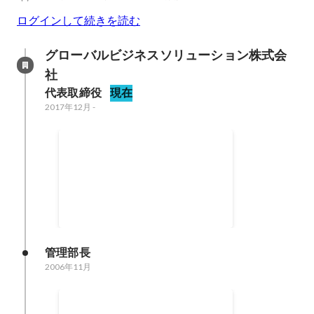
ログインして続きを読む
グローバルビジネスソリューション株式会
社
代表取締役
現在
2017年12月
-
社内改革（組織刷新、事業お
よび社風改革）
2017年12月
-
2020年10月
管理部長
2006年11月
人事施策としてのヘルスアッ