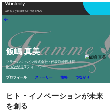
アプリを使う
400万人が利用するビジネスSNS
飯嶋 真美
フラームジャパン株式会社 / 代表取締役社長
0
3
つながり
フォロワー
プロフィール
ストーリー
性格
つながり
・
ー
ヒト
イノベ
ションが未来
を創る