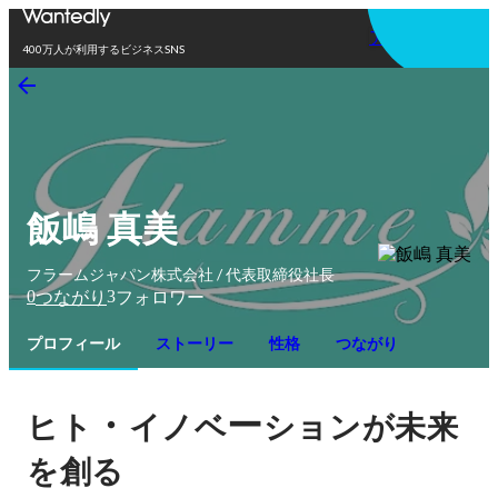
アプリを使う
400万人が利用するビジネスSNS
飯嶋 真美
フラームジャパン株式会社 / 代表取締役社長
0
3
つながり
フォロワー
プロフィール
ストーリー
性格
つながり
・
ー
ヒト
イノベ
ションが未来
を創る