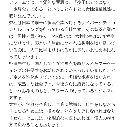
フラームでは、本質的な問題は、「少子化」ではなく、
「少母化」である　ということをもとに女性活躍推進に
取り組んでいます。

弊社は日本で唯一の製薬企業へ対するダイバーシティコ
ンサルティングを行っている会社です。その製薬企業に
は、男性社員が多く、MR職では、女性比率は15％程度
になります。薬という生命にかかわる製剤を取り扱って
いるのに、人口比率よりもはるかに少ない女性比率にな
ってしまいます。

野田先生も、国としても女性視点を取り入れたマーケテ
ィングの必要性をお話しされていらっしゃいました。ビ
ジネスを進化させていくのに、多様な視点を取り入れ、
は、成熟した社会では、今後さらに必要になってくる、
というお考えのもと、フラームの行っているビジネスに
対する

女性が、学校を卒業し、企業に就職し、仕事をしながら
母になるためには、様々なことをクリアしなければなり
ません。そこには、物理的な問題もあれば、個人の考え
方で変わることもあります。
