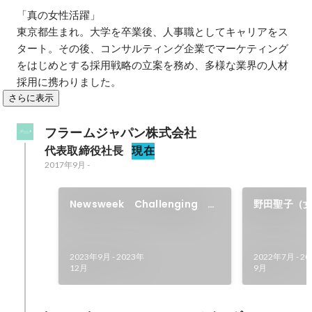
「真の女性活躍」

東京都生まれ。大学を卒業後、人事職としてキャリアをス
タート。その後、コンサルティング企業でマーケティング
をはじめとする採用戦略の立案を務め、多様な業界の人材
採用に携わりました。
さらに表示
フラームジャパン株式会社
代表取締役社長
現在
2017年9月
-
Newsweek Challenging
野田聖子（
Innovatorに選出いただきまし
時）とのイ
た
2023年9月
-
2023年
2022年7月
-
20
12月
9月