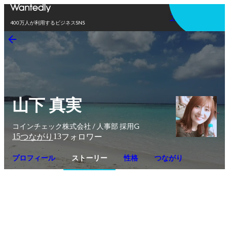
アプリを使う
400万人が利用するビジネスSNS
山下 真実
コインチェック株式会社 / 人事部 採用G
15
13
つながり
フォロワー
プロフィール
ストーリー
性格
つながり