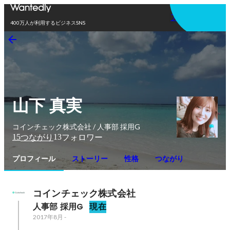
アプリを使う
400万人が利用するビジネスSNS
山下 真実
コインチェック株式会社 / 人事部 採用G
15
13
つながり
フォロワー
プロフィール
ストーリー
性格
つながり
コインチェック株式会社
人事部 採用G
現在
2017年8月
-