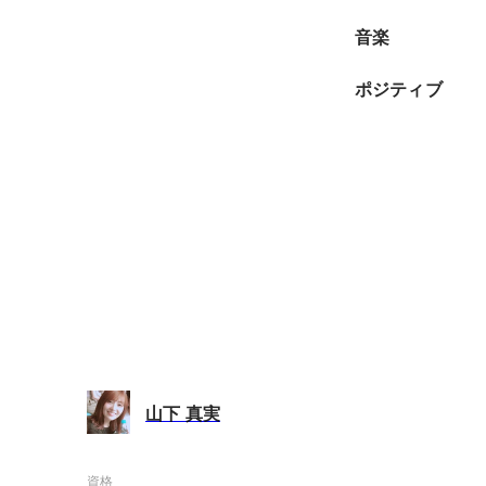
音楽
ポジティブ
山下 真実
資格