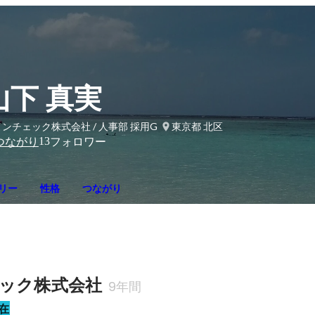
山下 真実
ンチェック株式会社 / 人事部 採用G
東京都 北区
13
つながり
フォロワー
リー
性格
つながり
ック株式会社
9年間
在