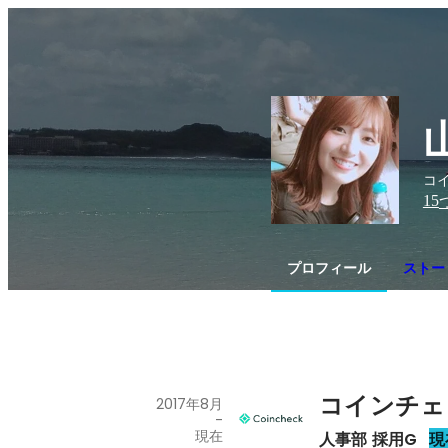
コイ
15
プロフィール
ストー
コインチェ
2017年8月
-
現在
人事部 採用G
現