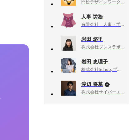
門松デザインワークス, グラフィックデザイナー
人事 労務
有限会社 人事・労務, なし
岩田 悠里
株式会社プレスラボ, 編集者
岩田 恵理子
株式会社Schoo, プラットフォーム事業部門 Schoo Swing推進ユニット
渡辺 将基
株式会社サイバーエージェント, 新R25編集長
す