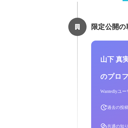
限定公開の
山下 真
のプロ
Wantedl
過去の投
共通の知