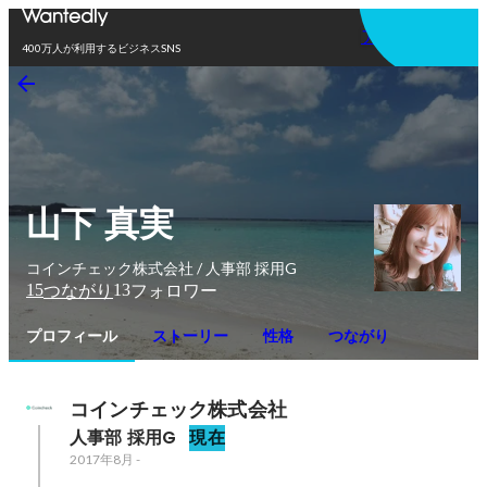
アプリを使う
400万人が利用するビジネスSNS
山下 真実
コインチェック株式会社 / 人事部 採用G
15
13
つながり
フォロワー
プロフィール
ストーリー
性格
つながり
コインチェック株式会社
人事部 採用G
現在
2017年8月
-