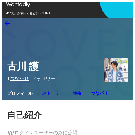
アプリを使う
400万人が利用するビジネスSNS
古川 護
1
1
つながり
フォロワー
プロフィール
ストーリー
性格
つながり
自己紹介
ログインユーザーのみに公開