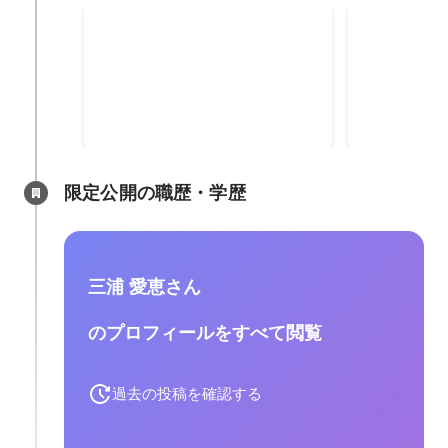
エンタープライズ規模の導入
ユーザーの
支援
カスタマーサクセスとして、企業
「ユーザー様
規模1000名以上のユーザー様に対
を好きになっ
して、ジンジャーの導入のご支援
想いを胸に、
2019年10月
-
2022年5月
2021年6月
をしておりました。 事業としても
上のための施
エンタープライズ規模のカスタマ
ています。 
ーサクセス支援はとても重要なポ
おり、社内に
限定公開の職歴・学歴
ジションのため責任も大きいです
営や制度作成
が、プロジェクト成功後の達成感
るウェビナー
は他にもない喜びであることと、
事例取材、イ
プロジェクト進行能力はじめ多岐
担当していま
三浦 愛恵さん
にわたるスキルを身に着けること
ができます。
のプロフィールをすべて閲覧
過去の投稿を確認する