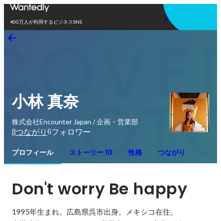
アプリを使う
400万人が利用するビジネスSNS
小林 真奈
株式会社Encounter Japan / 企画・営業部
8
6
つながり
フォロワー
プロフィール
ストーリー 10
性格
つながり
Don't worry Be happy 
1995年生まれ。広島県呉市出身。メキシコ在住。
