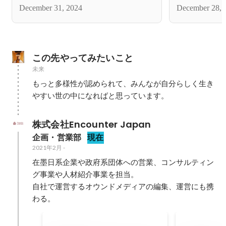
戦。VOL.２
った2人に迫
December 31, 2024
December 28, 
ンでの挑戦と
この先やってみたいこと
未来
もっと多様性が認められて、みんなが自分らしく生き
株式会社Encounter Japan
企画・営業部
現在
2021年2月
-
在墨日系企業や政府系団体への営業、コンサルティン
グ事業や人材紹介事業を担当。

自社で運営するオウンドメディアの編集、運営にも携
わる。