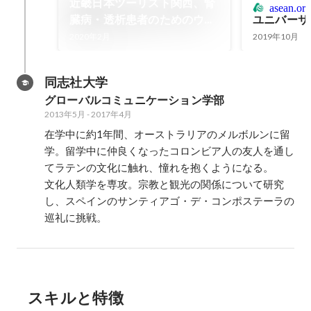
近畿日本ツーリスト関西、腎
asean.or.
臓病・透析患者のためのウェ
ユニバーサ
ブサイト「じんラボ」とのコ
2020年2月
2019年10月
ラボ旅行商品を発売 - 日本経
済新聞
同志社大学
グローバルコミュニケーション学部
2013年5月
-
2017年4月
在学中に約1年間、オーストラリアのメルボルンに留
学。留学中に仲良くなったコロンビア人の友人を通し
てラテンの文化に触れ、憧れを抱くようになる。

文化人類学を専攻。宗教と観光の関係について研究
し、スペインのサンティアゴ・デ・コンポステーラの
巡礼に挑戦。
スキルと特徴