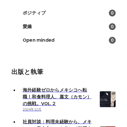
ポジティブ
0
愛嬌
0
Open minded
0
出版と執筆
海外経験ゼロからメキシコへ転
職！和食料理人、嘉文（カモン）
の挑戦。VOL.２
2024年12月
社員対談：料理未経験から、メキ