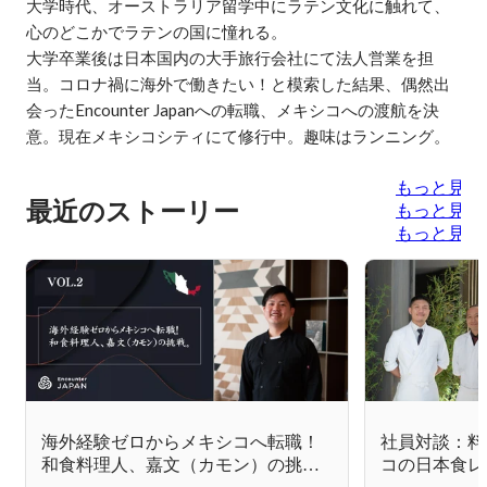
大学時代、オーストラリア留学中にラテン文化に触れて、
心のどこかでラテンの国に憧れる。

大学卒業後は日本国内の大手旅行会社にて法人営業を担
当。コロナ禍に海外で働きたい！と模索した結果、偶然出
会ったEncounter Japanへの転職、メキシコへの渡航を決
もっと見る
最近のストーリー
もっと見る
もっと見る
海外経験ゼロからメキシコへ転職！
社員対談：料
和食料理人、嘉文（カモン）の挑
コの日本食レ