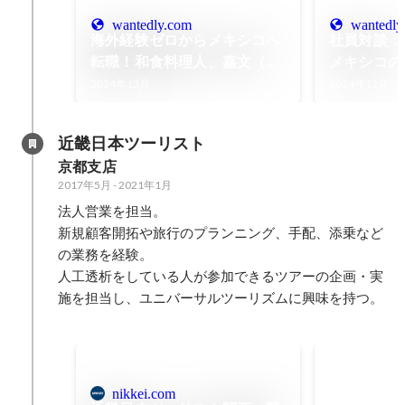
wantedly.com
wantedly
海外経験ゼロからメキシコへ
社員対談：
転職！和食料理人、嘉文（カ
メキシコの
モン）の挑戦。VOL.２
で料理人に
2024年12月
2024年12月
る！海外日
の挑戦と成
近畿日本ツーリスト
京都支店
2017年5月
-
2021年1月
法人営業を担当。

新規顧客開拓や旅行のプランニング、手配、添乗など
の業務を経験。

人工透析をしている人が参加できるツアーの企画・実
施を担当し、ユニバーサルツーリズムに興味を持つ。

nikkei.com