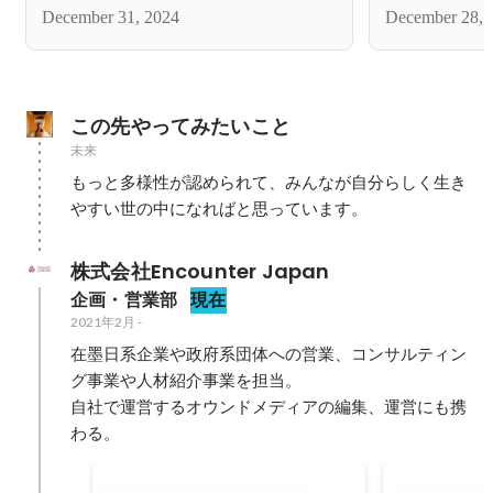
戦。VOL.２
った2人に迫
December 31, 2024
December 28, 
ンでの挑戦と
この先やってみたいこと
未来
もっと多様性が認められて、みんなが自分らしく生き
株式会社Encounter Japan
企画・営業部
現在
2021年2月
-
在墨日系企業や政府系団体への営業、コンサルティン
グ事業や人材紹介事業を担当。

自社で運営するオウンドメディアの編集、運営にも携
わる。