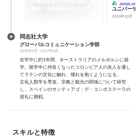
近畿日本ツーリスト関西、腎
asean.or.
臓病・透析患者のためのウェ
ユニバーサ
ブサイト「じんラボ」とのコ
2020年2月
2019年10月
ラボ旅行商品を発売 - 日本経
済新聞
同志社大学
グローバルコミュニケーション学部
2013年5月
-
2017年4月
在学中に約1年間、オーストラリアのメルボルンに留
学。留学中に仲良くなったコロンビア人の友人を通し
てラテンの文化に触れ、憧れを抱くようになる。

文化人類学を専攻。宗教と観光の関係について研究
し、スペインのサンティアゴ・デ・コンポステーラの
巡礼に挑戦。
スキルと特徴