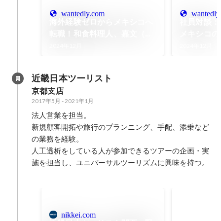
wantedly.com
wantedly
海外経験ゼロからメキシコへ
社員対談：
転職！和食料理人、嘉文（カ
メキシコの
モン）の挑戦。VOL.２
で料理人に
2024年12月
2024年12月
る！海外日
の挑戦と成
近畿日本ツーリスト
京都支店
2017年5月
-
2021年1月
法人営業を担当。

新規顧客開拓や旅行のプランニング、手配、添乗など
の業務を経験。

人工透析をしている人が参加できるツアーの企画・実
施を担当し、ユニバーサルツーリズムに興味を持つ。

nikkei.com