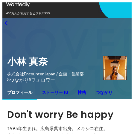
アプリを使う
400万人が利用するビジネスSNS
小林 真奈
株式会社Encounter Japan / 企画・営業部
8
6
つながり
フォロワー
プロフィール
ストーリー 10
性格
つながり
Don't worry Be happy 
1995年生まれ。広島県呉市出身。メキシコ在住。
