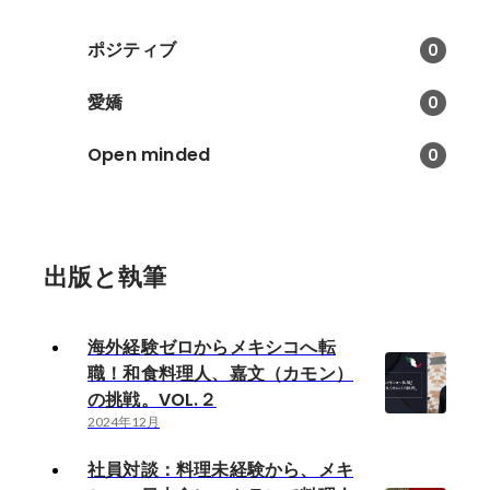
ポジティブ
0
愛嬌
0
Open minded
0
出版と執筆
海外経験ゼロからメキシコへ転
職！和食料理人、嘉文（カモン）
の挑戦。VOL.２
2024年12月
社員対談：料理未経験から、メキ