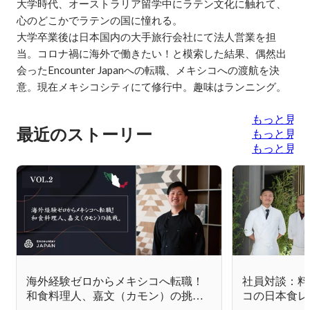
大学時代、オーストラリア留学中にラテン文化に触れて、
心のどこかでラテンの国に憧れる。

大学卒業後は日本国内の大手旅行会社にて法人営業を担
当。コロナ禍に海外で働きたい！と模索した結果、偶然出
会ったEncounter Japanへの転職、メキシコへの渡航を決
もっと見る
最近のストーリー
もっと見る
もっと見る
海外経験ゼロからメキシコへ転職！
社員対談：料
和食料理人、嘉文（カモン）の挑
コの日本食レ