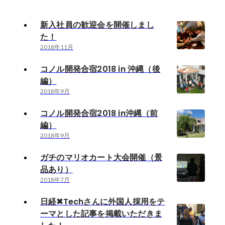
新入社員の歓迎会を開催しまし
た！
2018年11月
コノル開発合宿2018 in 沖縄（後
編）
2018年9月
コノル開発合宿2018 in沖縄（前
編）
2018年9月
ガチのマリオカート大会開催（景
品あり）
2018年7月
日経✖Techさんに外国人採用をテ
ーマとした記事を掲載いただきま