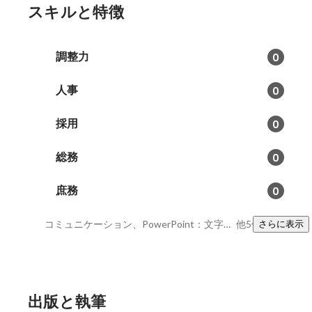
スキルと特徴
調整力
0
人事
0
採用
0
総務
0
庶務
0
コミュニケーション、PowerPoint：文字入力、図表挿入。その他。、Word
他5件
さらに表示
出版と執筆