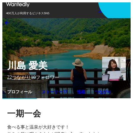
アプリを使う
400万人が利用するビジネスSNS
川島 愛美
22
10
つながり
フォロワー
プロフィール
ストーリー 17
性格
つながり
一期一会
食べる事と温泉が大好きです！
