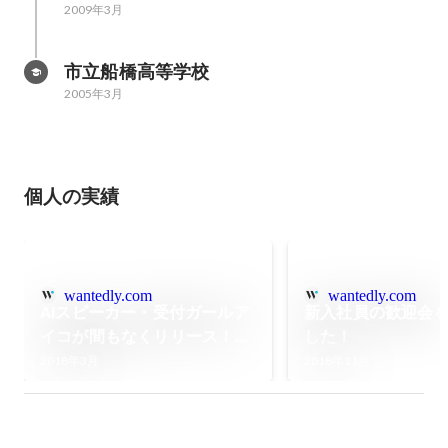
2009年3月
市立船橋高等学校
2005年3月
個人の実績
wantedly.com
wantedly.com
AIスピーカー・受付ガールア
新入社員の歓迎会
イコが間もなくリリース！先
した！
行予約開始です！
2018年3月
2018年11月