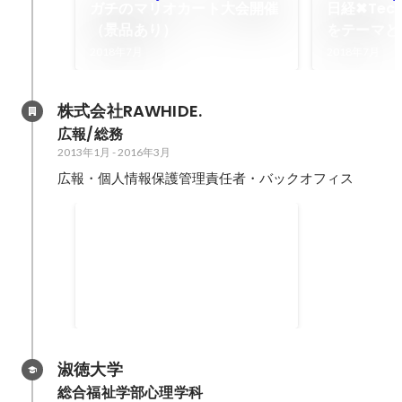
ガチのマリオカート大会開催
日経✖Te
（景品あり）
をテーマと
ただきまし
2018年7月
2018年7月
株式会社RAWHIDE.
広報/総務
2013年1月
-
2016年3月
広報・個人情報保護管理責任者・バックオフィス
.study
エンジニア向けの技術者勉強会！
淑徳大学
総合福祉学部心理学科