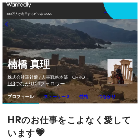
アプリを使う
400万人が利用するビジネスSNS
楠橋 真理
株式会社羅針盤 / 人事戦略本部 CHRO
148
54
つながり
フォロワー
プロフィール
ストーリー 2
性格
つながり
HR
のお仕事をこよなく愛して
💗
います