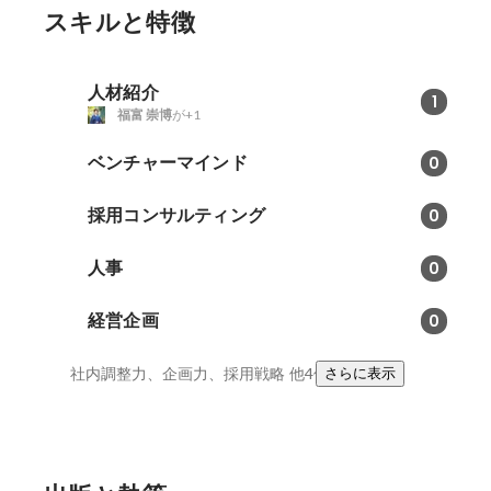
スキルと特徴
人材紹介
1
福富 崇博
が+1
ベンチャーマインド
0
採用コンサルティング
0
人事
0
経営企画
0
社内調整力、企画力、採用戦略
他4件
さらに表示