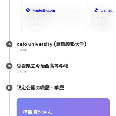
wantedly.com
wantedly
羅針盤 京都オフィス引っ越し
着物レンタル
しました！
園店に行っ
2024年1月
2024年1月
Keio University (慶應義塾大学)
2002年
愛媛県立今治西高等学校
1997年
限定公開の職歴・学歴
楠橋 真理さん