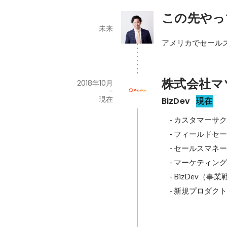
この先やっ
未来
アメリカでセール
株式会社マ
2018年10月
-
現在
BizDev
現在
　- カスタマーサ
　- フィールドセー
　- セールスマネー
　- マーケティング
　- BizDev（事
　- 新規プロダクト