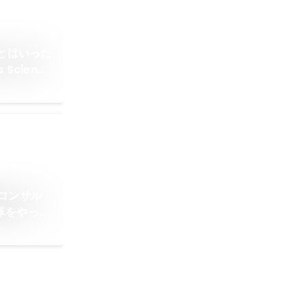
ntとはいった
Science
コンサル
革をやって
Science