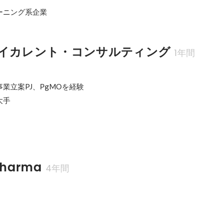
ーニング系企業
イカレント・コンサルティング
1年間
業立案PJ、PgMOを経験

手

Pharma
4年間