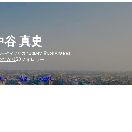
中谷 真史
会社マツリカ / BizDev
Los Angeles
28
つながり
フォロワー
ー 1
性格
つながり