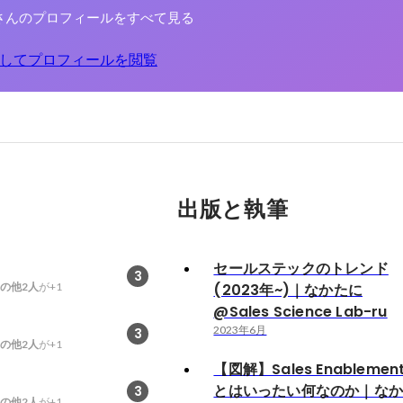
さんのプロフィールをすべて見る
してプロフィールを閲覧
出版と執筆
セールステックのトレンド
3
の他2人
が+1
(2023年~)｜なかたに
@Sales Science Lab-ru
2023年6月
3
の他2人
が+1
【図解】Sales Enablemen
とはいったい何なのか｜な
3
の他2人
が+1