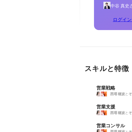
中谷 真史
ログイン
スキルと特徴
営業戦略
西塔 穂波
と
そ
営業支援
西塔 穂波
と
そ
営業コンサル
西塔 穂波
と
そ