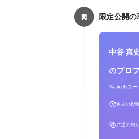
限定公開の
中谷 真
のプロ
Wantedl
過去の投
共通の知