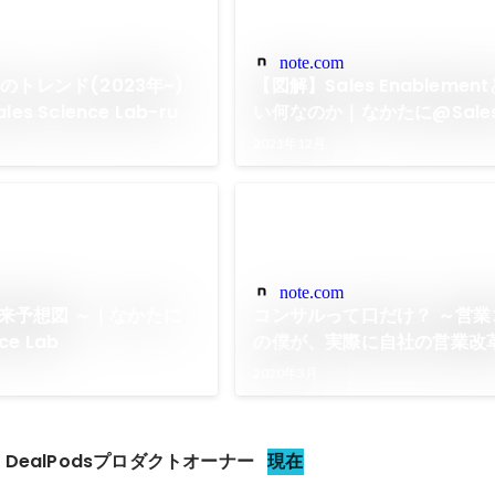
note.com
トレンド(2023年~)
【図解】Sales Enableme
s Science Lab-ru
い何なのか｜なかたに@Sales 
Lab
2021年12月
note.com
業未来予想図 ～｜なかたに
コンサルって口だけ？ ～営業
ce Lab
の僕が、実際に自社の営業改
みた結果～｜なかたに@Sales 
2020年3月
Lab
DealPodsプロダクトオーナー
現在