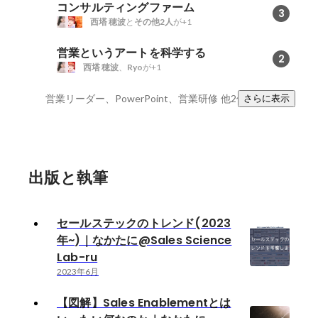
コンサルティングファーム
3
西塔 穂波
と
その他2人
が+1
営業というアートを科学する
2
西塔 穂波
、
Ryo
が+1
営業リーダー、PowerPoint、営業研修
他2件
さらに表示
出版と執筆
セールステックのトレンド(2023
年~)｜なかたに@Sales Science
Lab-ru
2023年6月
【図解】Sales Enablementとは