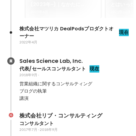
(2023年~)｜なかたに
とはいった
@Sales Science Lab-ru
たに@Sales
2023年6月
2021年12月
株式会社マツリカ DealPodsプロダクトオ
現在
ーナー
2022年4月
Sales Science Lab, Inc.
代表/セールスコンサルタント
現在
2018年9月
-
営業組織に関するコンサルティング

ブログの執筆

講演
株式会社リブ・コンサルティング
コンサルタント
2017年7月
-
2018年9月