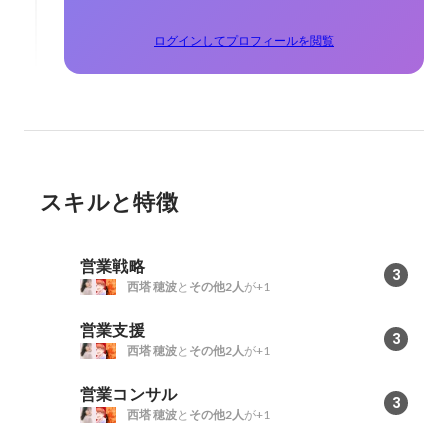
ログインしてプロフィールを閲覧
スキルと特徴
営業戦略
3
西塔 穂波
と
その他2人
が+1
営業支援
3
西塔 穂波
と
その他2人
が+1
営業コンサル
3
西塔 穂波
と
その他2人
が+1