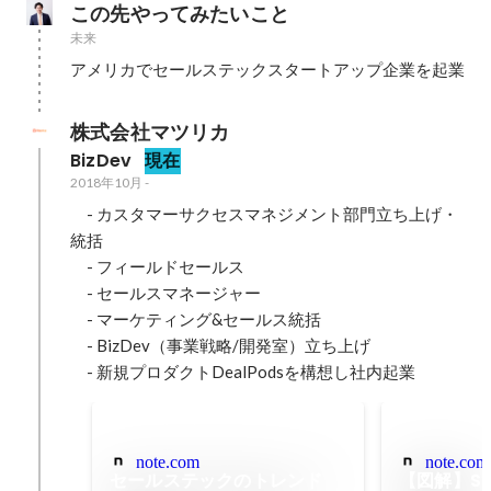
この先やってみたいこと
未来
アメリカでセールステックスタートアップ企業を起業
株式会社マツリカ
BizDev
現在
2018年10月
-
　- カスタマーサクセスマネジメント部門立ち上げ・
統括

　- フィールドセールス

　- セールスマネージャー

　- マーケティング&セールス統括

　- BizDev（事業戦略/開発室）立ち上げ

　- 新規プロダクトDealPodsを構想し社内起業
note.com
note.com
セールステックのトレンド
【図解】Sal