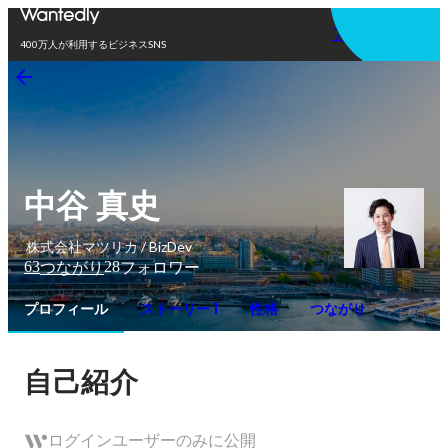
アプリを使う
400万人が利用するビジネスSNS
中谷 真史
株式会社マツリカ / BizDev
63
28
つながり
フォロワー
プロフィール
ストーリー 1
性格
つながり
自己紹介
ログインユーザーのみに公開