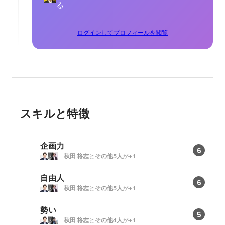
る
ログインしてプロフィールを閲覧
スキルと特徴
企画力
6
秋田 将志
と
その他5人
が+1
自由人
6
秋田 将志
と
その他5人
が+1
勢い
5
秋田 将志
と
その他4人
が+1