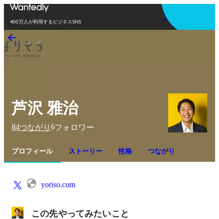
アプリを使う
400万人が利用するビジネスSNS
芦沢 雅治
84
6
つながり
フォロワー
プロフィール
ストーリー
性格
つながり
yoriso.com
この先やってみたいこと