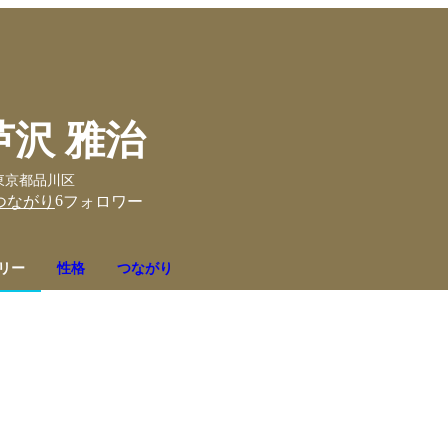
芦沢 雅治
東京都品川区
6
つながり
フォロワー
リー
性格
つながり