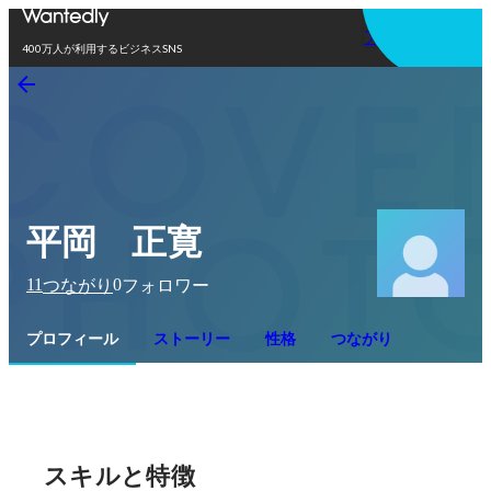
アプリを使う
400万人が利用するビジネスSNS
平岡 正寛
11
0
つながり
フォロワー
プロフィール
ストーリー
性格
つながり
スキルと特徴