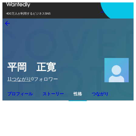
アプリを使う
400万人が利用するビジネスSNS
平岡 正寛
11
0
つながり
フォロワー
プロフィール
ストーリー
性格
つながり