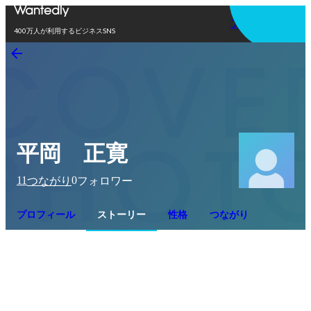
アプリを使う
400万人が利用するビジネスSNS
平岡 正寛
11
0
つながり
フォロワー
プロフィール
ストーリー
性格
つながり