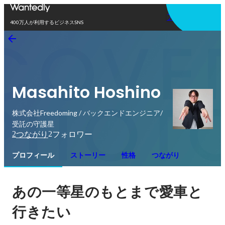
アプリを使う
400万人が利用するビジネスSNS
Masahito Hoshino
株式会社Freedoming / バックエンドエンジニア/
受託の守護星
2
2
つながり
フォロワー
プロフィール
ストーリー
性格
つながり
あの一等星のもとまで愛車と
行きたい