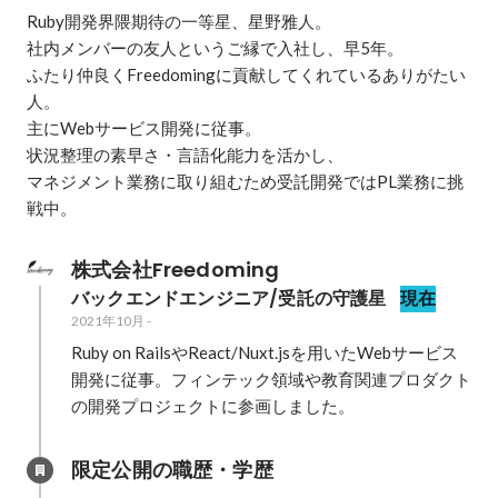
Ruby開発界隈期待の一等星、星野雅人。

社内メンバーの友人というご縁で入社し、早5年。

ふたり仲良くFreedomingに貢献してくれているありがたい
人。

主にWebサービス開発に従事。

状況整理の素早さ・言語化能力を活かし、

マネジメント業務に取り組むため受託開発ではPL業務に挑
戦中。
株式会社Freedoming
バックエンドエンジニア/受託の守護星
現在
2021年10月
-
Ruby on RailsやReact/Nuxt.jsを用いたWebサービス
開発に従事。フィンテック領域や教育関連プロダクト
の開発プロジェクトに参画しました。
限定公開の職歴・学歴