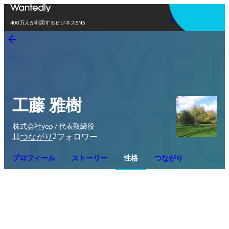
アプリを使う
400万人が利用するビジネスSNS
工藤 雅樹
株式会社yep / 代表取締役
11
2
つながり
フォロワー
プロフィール
ストーリー
性格
つながり