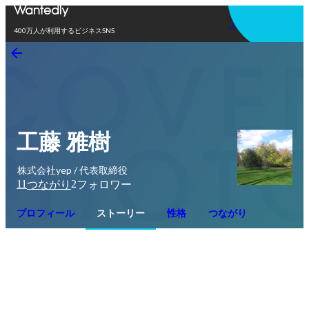
アプリを使う
400万人が利用するビジネスSNS
工藤 雅樹
株式会社yep / 代表取締役
11
2
つながり
フォロワー
プロフィール
ストーリー
性格
つながり