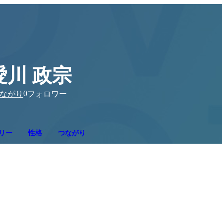
愛川 政宗
0
ながり
フォロワー
リー
性格
つながり