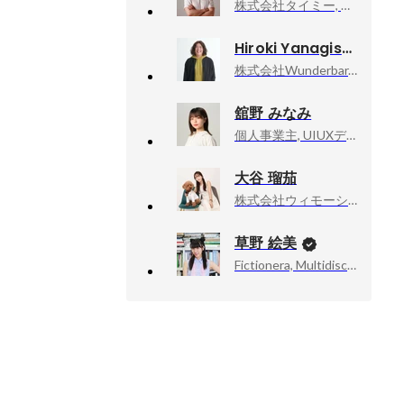
株式会社タイミー, 事業開発部 部長
Hiroki Yanagisawa
株式会社Wunderbar, CTO
舘野 みなみ
個人事業主, UIUXデザイナー
大谷 瑠茄
株式会社ウィモーション, SPO事業部
草野 絵美
Fictionera, Multidisciplinary Artist / CEO / Co-Founder