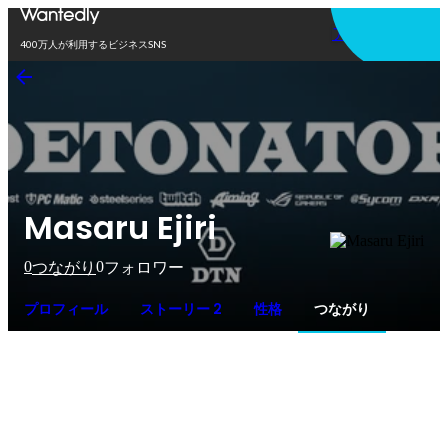
アプリを使う
400万人が利用するビジネスSNS
Masaru Ejiri
0
0
つながり
フォロワー
プロフィール
ストーリー 2
性格
つながり