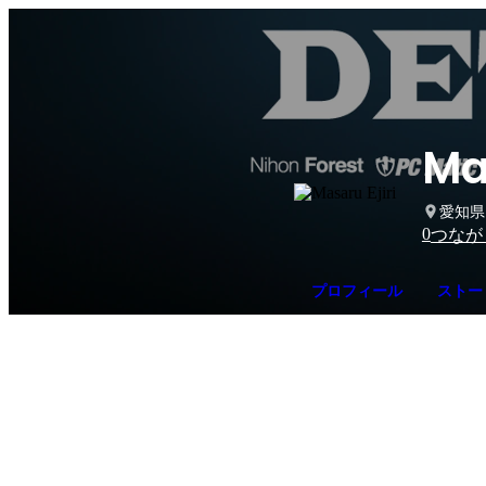
Ma
愛知県
0
つなが
プロフィール
ストー