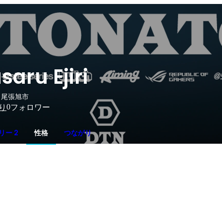
saru Ejiri
 尾張旭市
0
り
フォロワー
リー 2
性格
つながり