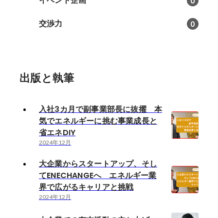
イベント企画
0
交渉力
0
出版と執筆
入社3カ月で副事業部長に抜擢 本
気でエネルギーに挑む事業成長と
省エネDIY
2024年12月
大企業からスタートアップ、そし
てENECHANGEへ エネルギー業
界で広がるキャリアと挑戦
2024年12月