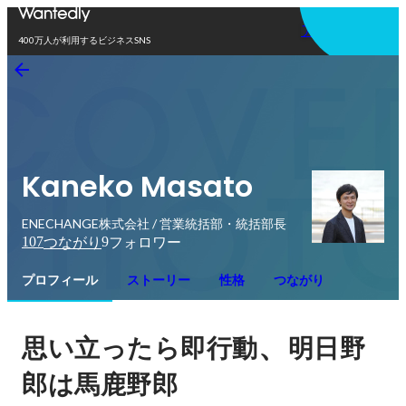
アプリを使う
400万人が利用するビジネスSNS
Kaneko Masato
ENECHANGE株式会社 / 営業統括部・統括部長
107
9
つながり
フォロワー
プロフィール
ストーリー
性格
つながり
、
思い立ったら即行動
明日野
郎は馬鹿野郎