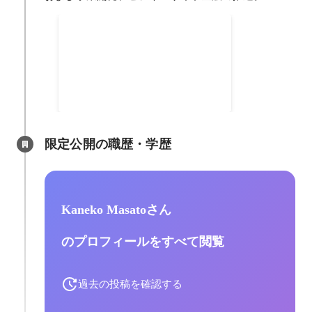
アスクルとbooost
technologies、サプライチ
本プロジェクトの提案から推進ま
ェーン全体のCO2排出量削減
で実施 アスクルとbooost
に向けた取り組みを本格始動
technologiesが共同で業界に先駆
2023年8月
け、サプライチェーン全体のCO2
排出量削減に向けた取り組みを8
月より本格始動 〜サプライチェー
限定公開の職歴・学歴
ンCO2排出量見える化ツール
「booost Supplier」を活用し、ア
スクルPB商品の算定から開始〜
Kaneko Masatoさん
のプロフィールをすべて閲覧
過去の投稿を確認する