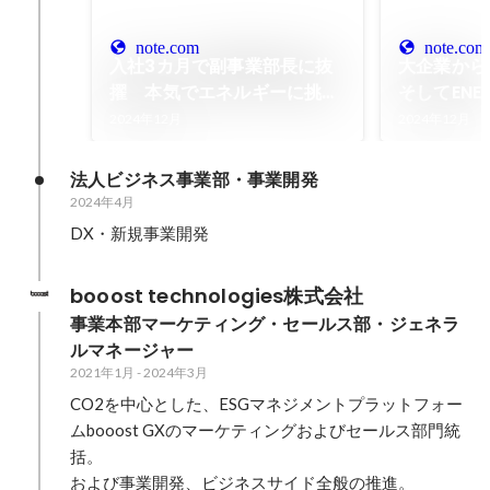
note.com
note.com
入社3カ月で副事業部長に抜
大企業から
擢 本気でエネルギーに挑む
そしてENE
事業成長と省エネDIY
ルギー業界
2024年12月
2024年12月
と挑戦
法人ビジネス事業部・事業開発
2024年4月
DX・新規事業開発
booost technologies株式会社
事業本部マーケティング・セールス部・ジェネラ
ルマネージャー 
2021年1月
-
2024年3月
CO2を中心とした、ESGマネジメントプラットフォー
ムbooost GXのマーケティングおよびセールス部門統
括。

および事業開発、ビジネスサイド全般の推進。