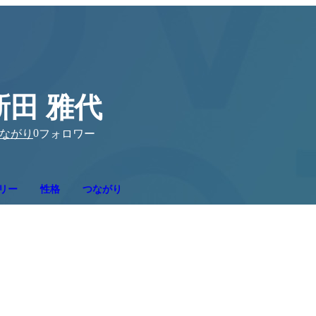
新田 雅代
0
ながり
フォロワー
リー
性格
つながり