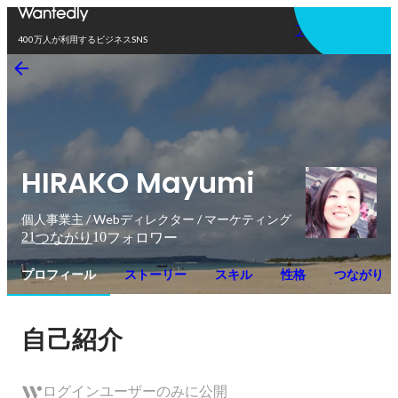
アプリを使う
400万人が利用するビジネスSNS
HIRAKO Mayumi
個人事業主 / Webディレクター / マーケティング
21
10
つながり
フォロワー
プロフィール
ストーリー
スキル
性格
つながり
自己紹介
ログインユーザーのみに公開