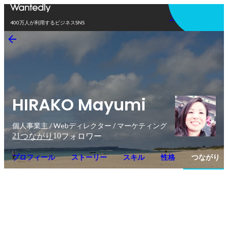
アプリを使う
400万人が利用するビジネスSNS
HIRAKO Mayumi
個人事業主 / Webディレクター / マーケティング
21
10
つながり
フォロワー
プロフィール
ストーリー
スキル
性格
つながり