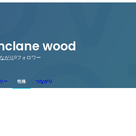
clane wood
0
ながり
フォロワー
リー
性格
つながり