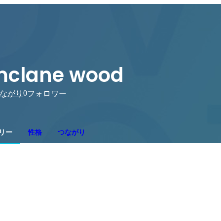
clane wood
0
ながり
フォロワー
リー
性格
つながり