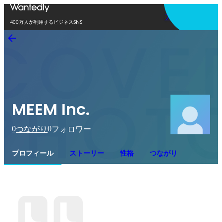
アプリを使う
400万人が利用するビジネスSNS
MEEM Inc.
0
0
つながり
フォロワー
プロフィール
ストーリー
性格
つながり