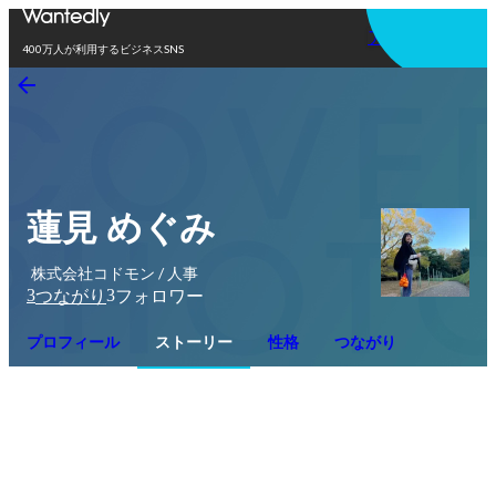
アプリを使う
400万人が利用するビジネスSNS
蓮見 めぐみ
株式会社コドモン / 人事
3
3
つながり
フォロワー
プロフィール
ストーリー
性格
つながり