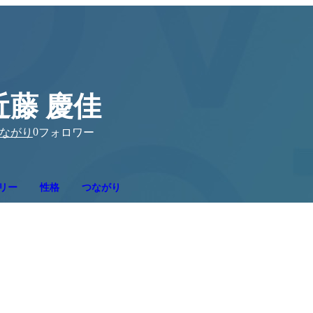
近藤 慶佳
0
ながり
フォロワー
リー
性格
つながり