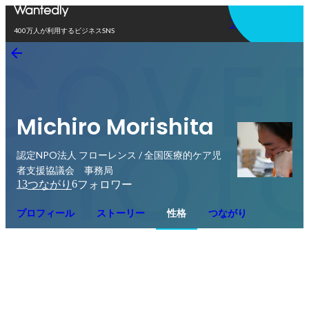
アプリを使う
400万人が利用するビジネスSNS
Michiro Morishita
認定NPO法人 フローレンス / 全国医療的ケア児
者支援協議会 事務局
13
6
つながり
フォロワー
プロフィール
ストーリー
性格
つながり