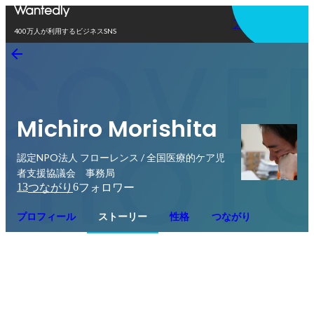
アプリを使う
400万人が利用するビジネスSNS
Michiro Morishita
認定NPO法人 フローレンス / 全国医療的ケア児
者支援協議会 事務局
13
6
つながり
フォロワー
プロフィール
ストーリー
性格
つながり