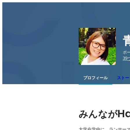
ポー
39
プロフィール
ストー
H
みんなが
大学在学中に、ランサー