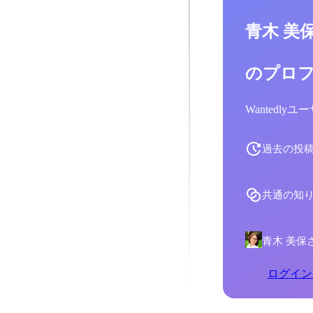
青木 美
のプロ
Wantedl
過去の投
共通の知
青木 美保
ログイン