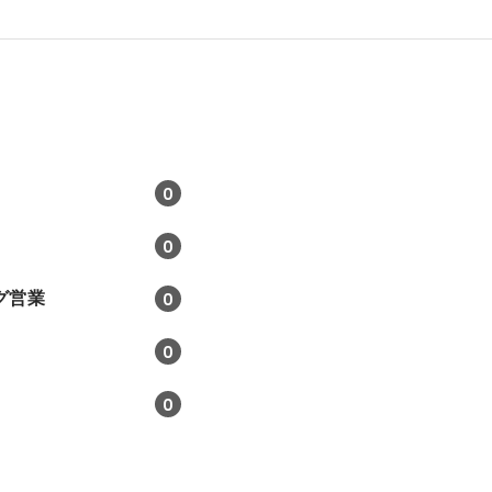
0
0
グ営業
0
0
0