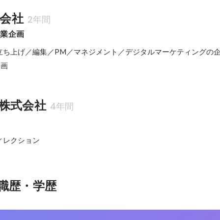
式会社
2年間
営業企画
立ち上げ／編集／PM／マネジメント／デジタルマーケティングの企
企画
株式会社
4年間
ィレクション
職歴・学歴