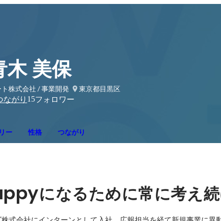
青木 美保
ト株式会社 / 事業開発
東京都目黒区
15
つながり
フォロワー
リー
性格
つながり
appy
になるために常に考え続
ズ株式会社にインターンとして入社。広報担当を経て新規事業に異