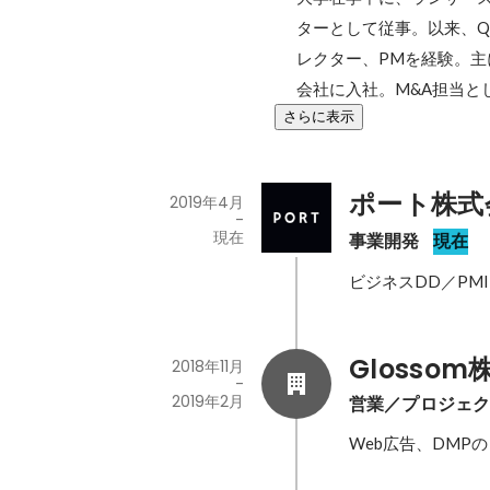
ターとして従事。以来、Qu
レクター、PMを経験。主
会社に入社。M&A担当と
さらに表示
ポート株式
2019年4月
-
現在
事業開発
現在
ビジネスDD／PMI
Glosso
2018年11月
-
2019年2月
営業／プロジェ
Web広告、DMP