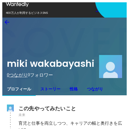
アプリを使う
400万人が利用するビジネスSNS
miki wakabayashi
0
0
つながり
フォロワー
プロフィール
ストーリー
性格
つながり
この先やってみたいこと
未来
育児と仕事を両立しつつ、キャリアの幅と奥行きを広