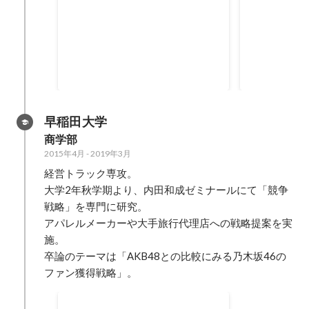
大手化粧品企業様案件にて獲得件
大手脱毛サロ
数拡大
改善
2020年2月
-
2021年2月
2020年12月
260
%
早稲田大学
商学部
2015年4月
-
2019年3月
経営トラック専攻。

大学2年秋学期より、内田和成ゼミナールにて「競争
戦略」を専門に研究。

アパレルメーカーや大手旅行代理店への戦略提案を実
施。

卒論のテーマは「AKB48との比較にみる乃木坂46の
ファン獲得戦略」。
塾講師（アルバイト）