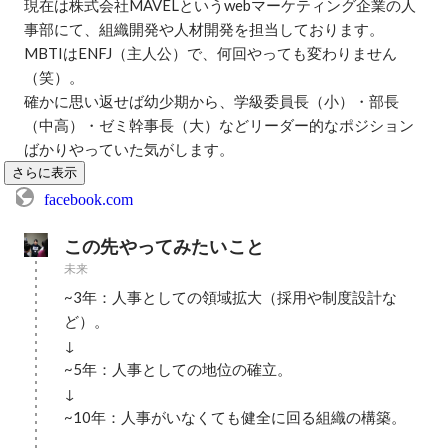
現在は株式会社MAVELというwebマーケティング企業の人
事部にて、組織開発や人材開発を担当しております。

MBTIはENFJ（主人公）で、何回やっても変わりません
（笑）。

確かに思い返せば幼少期から、学級委員長（小）・部長
（中高）・ゼミ幹事長（大）などリーダー的なポジション
ばかりやっていた気がします。
さらに表示
facebook.com
この先やってみたいこと
未来
~3年：人事としての領域拡大（採用や制度設計な
ど）。

↓

~5年：人事としての地位の確立。

↓

~10年：人事がいなくても健全に回る組織の構築。