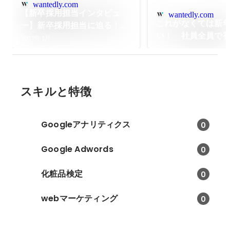
wantedly.com
【新卒採用担当インタビュ
wantedly.com
これがなくては新
ー】新卒採用担当に迫る！〜
い！ 社員全員で
自分たちの採用を行なってい
2019年1月
てきましたの巻！
る人事ってどんな人な
の！？〜
スキルと特徴
Googleアナリティクス
0
Google Adwords
0
化粧品検定
0
webマーケティング
0