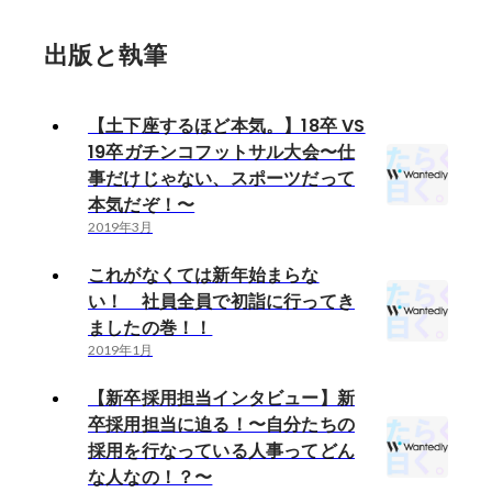
出版と執筆
【土下座するほど本気。】18卒 VS
19卒ガチンコフットサル大会〜仕
事だけじゃない、スポーツだって
本気だぞ！〜
2019年3月
これがなくては新年始まらな
い！ 社員全員で初詣に行ってき
ましたの巻！！
2019年1月
【新卒採用担当インタビュー】新
卒採用担当に迫る！〜自分たちの
採用を行なっている人事ってどん
な人なの！？〜