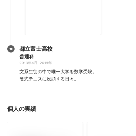
斗満学院 富士見ヶ丘校舎にて中学
生に対して数学と理科の集団授業
を担当。 この経験を経て誰かに何
2015年4月
-
2018年6月
かを教えることや、人前に出て話
すことが好きになり、転じて得意
となった。
都立富士高校
普通科
2013年4月
-
2015年
文系生徒の中で唯一大学を数学受験。

硬式テニスに没頭する日々。
個人の実績