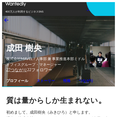
アプリを使う
400万人が利用するビジネスSNS
成田 樹央
株式会社MAVEL / 人事部 兼 事業推進本部ミドル
オフィスグループ・マネージャー
27
22
つながり
フォロワー
プロフィール
ストーリー
性格
つながり
。
質は量からしか生まれない
初めまして、成田樹央（みきひろ）と申します。
