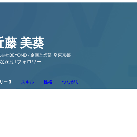
近藤 美葵
会社BEYOND / 企画営業部
東京都
1
ながり
フォロワー
リー 3
スキル
性格
つながり