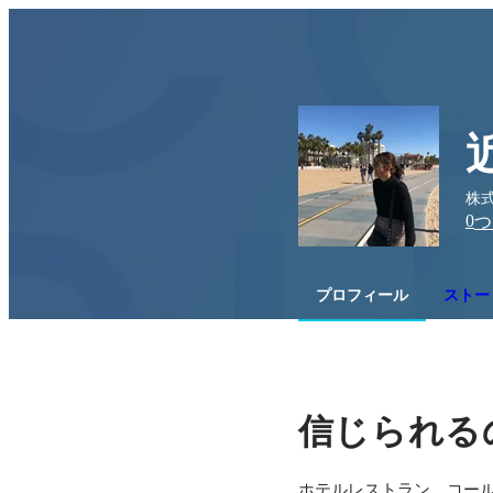
株式
0
つ
プロフィール
ストー
信じられる
ホテルレストラン、コー