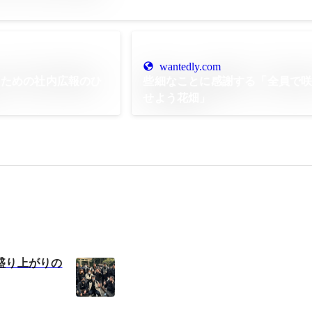
wantedly.com
るための社内広報のひ
些細なことに感謝する「全員で
せよう花畑」
盛り上がりの