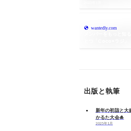
2025年1月
wantedly.com
メンバーをもっと知
とつ「Coco×ラジ」
出版と執筆
新年の初詣と大
かるた大会🎍
2025年1月