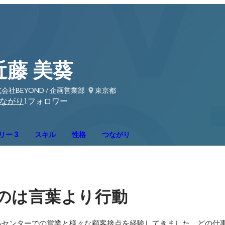
近藤 美葵
会社BEYOND / 企画営業部
東京都
1
ながり
フォロワー
リー 3
スキル
性格
つながり
のは言葉より行動
ルセンターでの営業と様々な顧客接点を経験してきました。どの仕